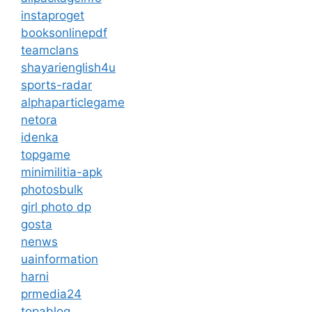
instaproget
booksonlinepdf
teamclans
shayarienglish4u
sports-radar
alphaparticlegame
netora
idenka
topgame
minimilitia-apk
photosbulk
girl photo dp
gosta
nenws
uainformation
harni
prmedia24
topablog