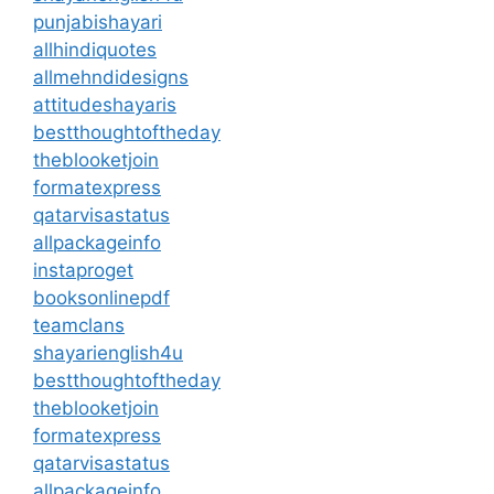
punjabishayari
allhindiquotes
allmehndidesigns
attitudeshayaris
bestthoughtoftheday
theblooketjoin
formatexpress
qatarvisastatus
allpackageinfo
instaproget
booksonlinepdf
teamclans
shayarienglish4u
bestthoughtoftheday
theblooketjoin
formatexpress
qatarvisastatus
allpackageinfo