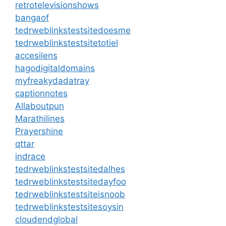
retrotelevisionshows
bangaof
tedrweblinkstestsitedoesme
tedrweblinkstestsitetotiel
accesilens
hagodigitaldomains
myfreakydadatray
captionnotes
Allaboutpun
Marathilines
Prayershine
qttar
indrace
tedrweblinkstestsitedalhes
tedrweblinkstestsitedayfoo
tedrweblinkstestsiteisnoob
tedrweblinkstestsitesoysin
cloudendglobal