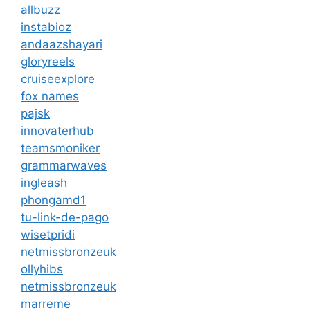
allbuzz
instabioz
andaazshayari
gloryreels
cruiseexplore
fox names
pajsk
innovaterhub
teamsmoniker
grammarwaves
ingleash
phongamd1
tu-link-de-pago
wisetpridi
netmissbronzeuk
ollyhibs
netmissbronzeuk
marreme