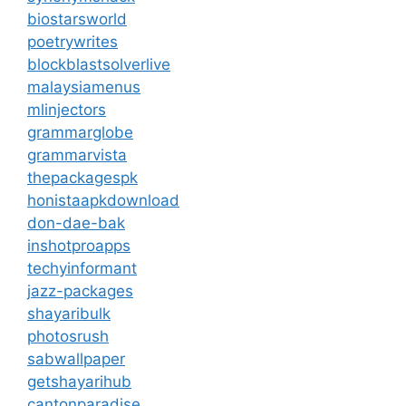
biostarsworld
poetrywrites
blockblastsolverlive
malaysiamenus
mlinjectors
grammarglobe
grammarvista
thepackagespk
honistaapkdownload
don-dae-bak
inshotproapps
techyinformant
jazz-packages
shayaribulk
photosrush
sabwallpaper
getshayarihub
cantonparadise