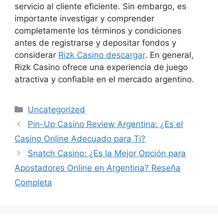
servicio al cliente eficiente. Sin embargo, es
importante investigar y comprender
completamente los términos y condiciones
antes de registrarse y depositar fondos y
considerar
Rizk Casino descargar
. En general,
Rizk Casino ofrece una experiencia de juego
atractiva y confiable en el mercado argentino.
Categories
Uncategorized
Pin-Up Casino Review Argentina: ¿Es el
Casino Online Adecuado para Ti?
Snatch Casino: ¿Es la Mejor Opción para
Apostadores Online en Argentina? Reseña
Completa