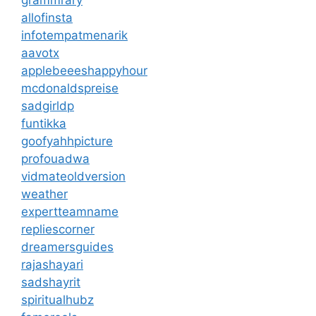
allofinsta
infotempatmenarik
aavotx
applebeeeshappyhour
mcdonaldspreise
sadgirldp
funtikka
goofyahhpicture
profouadwa
vidmateoldversion
weather
expertteamname
repliescorner
dreamersguides
rajashayari
sadshayrit
spiritualhubz