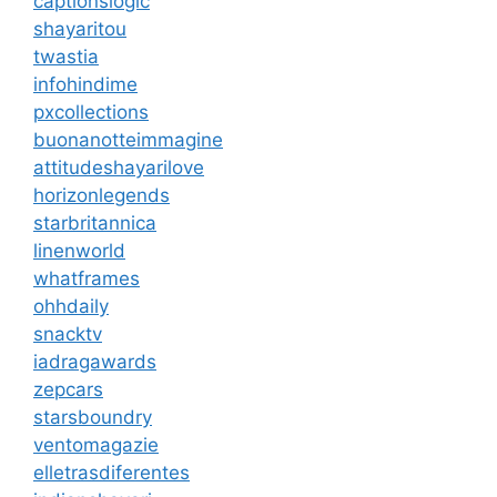
captionslogic
shayaritou
twastia
infohindime
pxcollections
buonanotteimmagine
attitudeshayarilove
horizonlegends
starbritannica
linenworld
whatframes
ohhdaily
snacktv
iadragawards
zepcars
starsboundry
ventomagazie
elletrasdiferentes