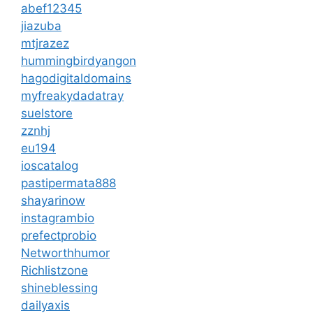
abef12345
jiazuba
mtjrazez
hummingbirdyangon
hagodigitaldomains
myfreakydadatray
suelstore
zznhj
eu194
ioscatalog
pastipermata888
shayarinow
instagrambio
prefectprobio
Networthhumor
Richlistzone
shineblessing
dailyaxis