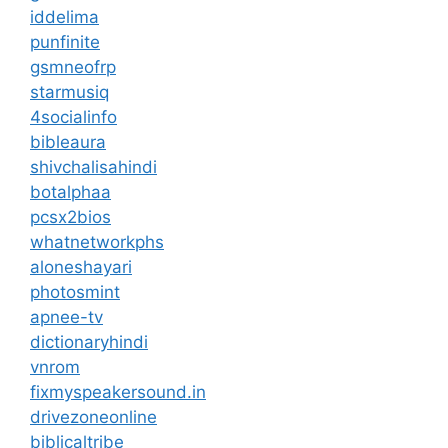
iddelima
punfinite
gsmneofrp
starmusiq
4socialinfo
bibleaura
shivchalisahindi
botalphaa
pcsx2bios
whatnetworkphs
aloneshayari
photosmint
apnee-tv
dictionaryhindi
vnrom
fixmyspeakersound.in
drivezoneonline
biblicaltribe