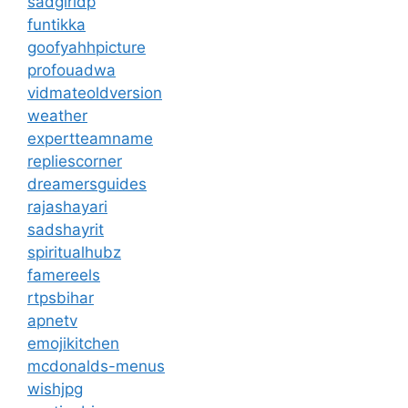
sadgirldp
funtikka
goofyahhpicture
profouadwa
vidmateoldversion
weather
expertteamname
repliescorner
dreamersguides
rajashayari
sadshayrit
spiritualhubz
famereels
rtpsbihar
apnetv
emojikitchen
mcdonalds-menus
wishjpg