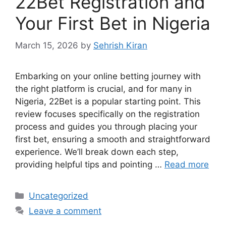
22Bet Registration and
Your First Bet in Nigeria
March 15, 2026
by
Sehrish Kiran
Embarking on your online betting journey with
the right platform is crucial, and for many in
Nigeria, 22Bet is a popular starting point. This
review focuses specifically on the registration
process and guides you through placing your
first bet, ensuring a smooth and straightforward
experience. We’ll break down each step,
providing helpful tips and pointing …
Read more
Categories
Uncategorized
Leave a comment