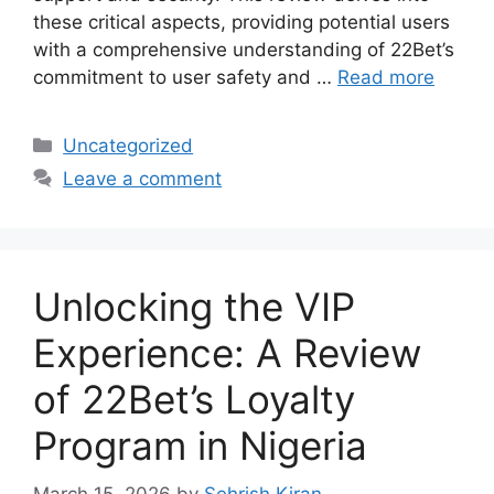
these critical aspects, providing potential users
with a comprehensive understanding of 22Bet’s
commitment to user safety and …
Read more
Categories
Uncategorized
Leave a comment
Unlocking the VIP
Experience: A Review
of 22Bet’s Loyalty
Program in Nigeria