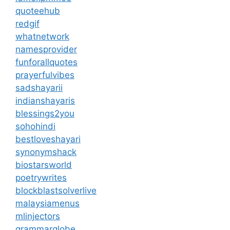
quoteehub
redgif
whatnetwork
namesprovider
funforallquotes
prayerfulvibes
sadshayarii
indianshayaris
blessings2you
sohohindi
bestloveshayari
synonymshack
biostarsworld
poetrywrites
blockblastsolverlive
malaysiamenus
mlinjectors
grammarglobe