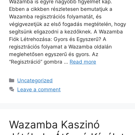
Wazamba is egyre nagyobb figyelmet kap.
Ebben a cikkben részletesen bemutatjuk a
Wazamba regisztrációs folyamatát, és
végigvezetjük az első fogadás megtételén, hogy
segítsünk eligazodni a kezdőknek. A Wazamba
Fiók Létrehozása: Gyors és Egyszerű? A
regisztrációs folyamat a Wazamba oldalán
meglehetősen egyszerű és gyors. Az
“Regisztráció” gombra …
Read more
Categories
Uncategorized
Leave a comment
Wazamba Kaszinó