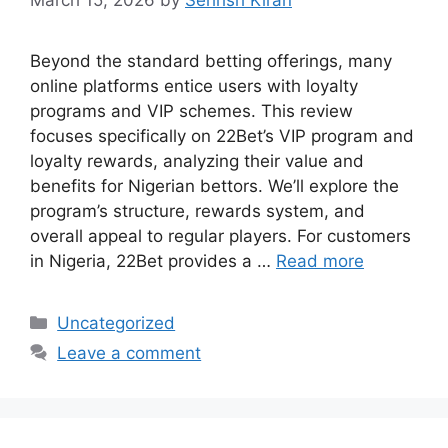
March 15, 2026
by
Sehrish Kiran
Beyond the standard betting offerings, many
online platforms entice users with loyalty
programs and VIP schemes. This review
focuses specifically on 22Bet’s VIP program and
loyalty rewards, analyzing their value and
benefits for Nigerian bettors. We’ll explore the
program’s structure, rewards system, and
overall appeal to regular players. For customers
in Nigeria, 22Bet provides a …
Read more
Categories
Uncategorized
Leave a comment