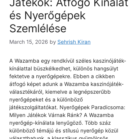
Játékok: Átfogó Kínálat
és Nyerőgépek
Szemlélése
March 15, 2026
by
Sehrish Kiran
A Wazamba egy rendkívül széles kaszinójáték-
kínálattal büszkélkedhet, különös hangsúlyt
fektetve a nyerőgépekre. Ebben a cikkben
átfogó képet adunk a Wazamba kaszinójáték-
választékáról, kiemelve a legnépszerűbb
nyerőgépeket és a különböző
játékszolgáltatókat. Nyerőgépek Paradicsoma:
Milyen Játékok Várnak Ránk? A Wazamba
nyerőgép-kínálata lenyűgöző. Több száz
különböző témájú és stílusú nyerőgép közül
választhatunk, a klasszikus gyümölcsös