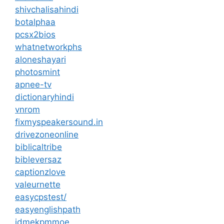
shivchalisahindi
botalphaa
pcsx2bios
whatnetworkphs
aloneshayari
photosmint
apnee-tv
dictionaryhindi
vnrom
fixmyspeakersound.in
drivezoneonline
biblicaltribe
bibleversaz
captionzlove
valeurnette
easycpstest/
easyenglishpath
idmekpmmoe