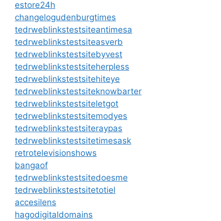
estore24h
changelogudenburgtimes
tedrweblinkstestsiteantimesa
tedrweblinkstestsiteasverb
tedrweblinkstestsitebyvest
tedrweblinkstestsiteherpless
tedrweblinkstestsitehiteye
tedrweblinkstestsiteknowbarter
tedrweblinkstestsiteletgot
tedrweblinkstestsitemodyes
tedrweblinkstestsiteraypas
tedrweblinkstestsitetimesask
retrotelevisionshows
bangaof
tedrweblinkstestsitedoesme
tedrweblinkstestsitetotiel
accesilens
hagodigitaldomains