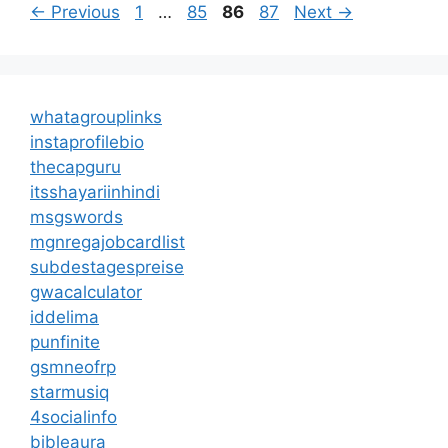
Page
Page
Page
Page
←
Previous
1
…
85
86
87
Next
→
whatagrouplinks
instaprofilebio
thecapguru
itsshayariinhindi
msgswords
mgnregajobcardlist
subdestagespreise
gwacalculator
iddelima
punfinite
gsmneofrp
starmusiq
4socialinfo
bibleaura