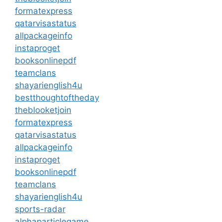
formatexpress
qatarvisastatus
allpackageinfo
instaproget
booksonlinepdf
teamclans
shayarienglish4u
bestthoughtoftheday
theblooketjoin
formatexpress
qatarvisastatus
allpackageinfo
instaproget
booksonlinepdf
teamclans
shayarienglish4u
sports-radar
alphaparticlegame