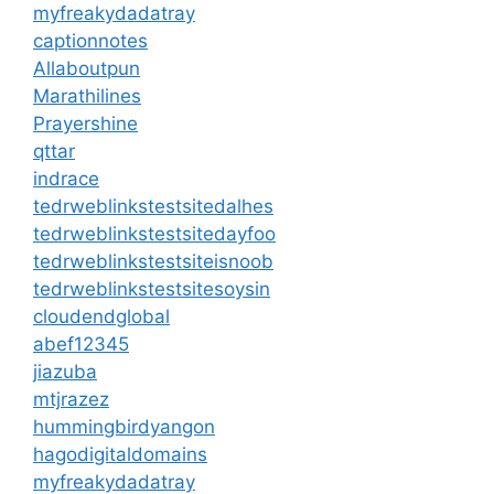
myfreakydadatray
captionnotes
Allaboutpun
Marathilines
Prayershine
qttar
indrace
tedrweblinkstestsitedalhes
tedrweblinkstestsitedayfoo
tedrweblinkstestsiteisnoob
tedrweblinkstestsitesoysin
cloudendglobal
abef12345
jiazuba
mtjrazez
hummingbirdyangon
hagodigitaldomains
myfreakydadatray