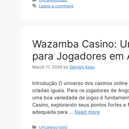
Leave a comment
Wazamba Casino: Um
para Jogadores em 
March 17, 2026
by
Sehrish Kiran
Introdução O universo dos casinos onlin
criadas iguais. Para os jogadores de Ang
uma boa variedade de jogos é fundament
Casino, explorando seus pontos fortes e 
adequada para …
Read more
Categories
Uncategorized