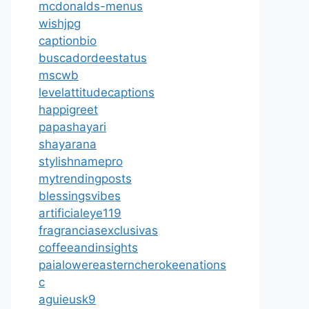
mcdonalds-menus
wishjpg
captionbio
buscadordeestatus
mscwb
levelattitudecaptions
happigreet
papashayari
shayarana
stylishnamepro
mytrendingposts
blessingsvibes
artificialeye119
fragranciasexclusivas
coffeeandinsights
paialowereasterncherokeenations
c
aguieusk9