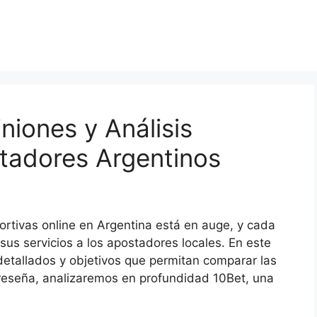
niones y Análisis
tadores Argentinos
rtivas online en Argentina está en auge, y cada
us servicios a los apostadores locales. En este
 detallados y objetivos que permitan comparar las
 reseña, analizaremos en profundidad 10Bet, una