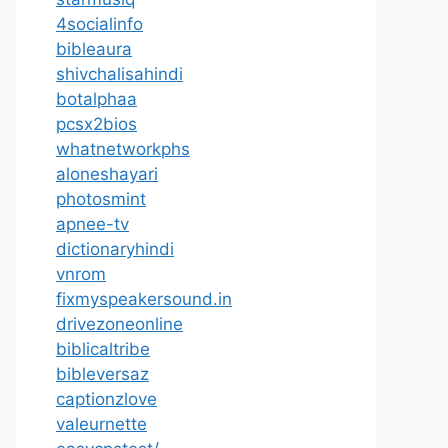
4socialinfo
bibleaura
shivchalisahindi
botalphaa
pcsx2bios
whatnetworkphs
aloneshayari
photosmint
apnee-tv
dictionaryhindi
vnrom
fixmyspeakersound.in
drivezoneonline
biblicaltribe
bibleversaz
captionzlove
valeurnette