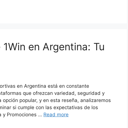
 1Win en Argentina: Tu
ortivas en Argentina está en constante
ataformas que ofrezcan variedad, seguridad y
 opción popular, y en esta reseña, analizaremos
minar si cumple con las expectativas de los
da y Promociones …
Read more