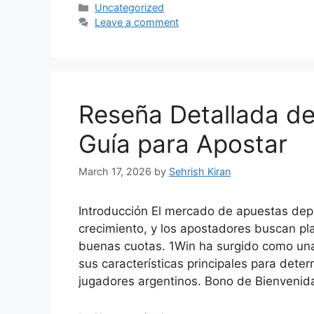
Categories
Uncategorized
Leave a comment
Reseña Detallada de
Guía para Apostar
March 17, 2026
by
Sehrish Kiran
Introducción El mercado de apuestas dep
crecimiento, y los apostadores buscan pl
buenas cuotas. 1Win ha surgido como una
sus características principales para deter
jugadores argentinos. Bono de Bienveni